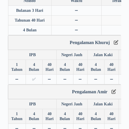
Nishob
Waktu
Terakhir
Bulanan 3 Hari
➖
➖
Tahunan 40 Hari
➖
➖
4 Bulan
➖
➖
Pengalaman Khuruj
IPB
Negeri Jauh
Jalan Kaki
1
4
40
4
40
4
40
4
Tahun
Bulan
Hari
Bulan
Hari
Bulan
Hari
Bul
➖
✅
➖
➖
➖
➖
➖
➖
Pengalaman Amir
IPB
Negeri Jauh
Jalan Kaki
1
4
40
4
40
4
40
4
Tahun
Bulan
Hari
Bulan
Hari
Bulan
Hari
Bul
➖
➖
➖
➖
➖
➖
➖
➖