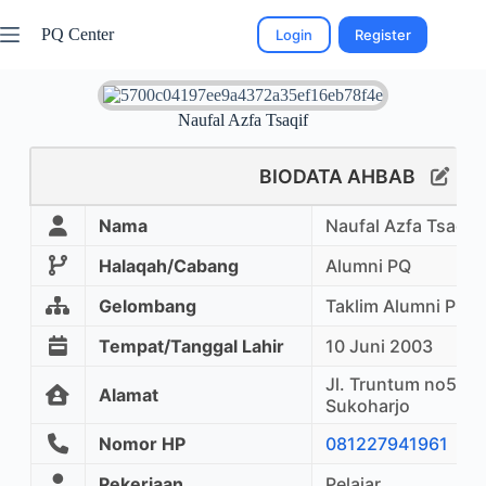
PQ Center
Login
Register
Naufal Azfa Tsaqif
BIODATA AHBAB
Nama
Naufal Azfa Tsaqif
Halaqah/Cabang
Alumni PQ
Gelombang
Taklim Alumni PQ
Tempat/Tanggal Lahir
10 Juni 2003
Jl. Truntum no5, 
Alamat
Sukoharjo
Nomor HP
081227941961
Pekerjaan
Pelajar