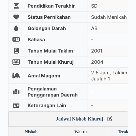
Pendidikan Terakhir
SD
Status Pernikahan
Sudah Menikah
Golongan Darah
AB
Bahasa
-
Tahun Mulai Taklim
2001
Tahun Mulai Khuruj
2004
2.5 Jam, Taklim Ma
Amal Maqomi
Jaulah 1
Pengalaman
-
Penggarapan Daerah
Keterangan Lain
-
Jadwal Nishob Khuruj
Nishob
Waktu
Terakhir