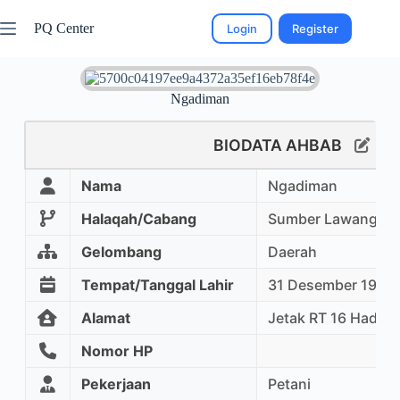
PQ Center
Login
Register
Ngadiman
BIODATA AHBAB
Nama
Ngadiman
Halaqah/Cabang
Sumber Lawang
Gelombang
Daerah
Tempat/Tanggal Lahir
31 Desember 1956
Alamat
Jetak RT 16 Hadil
Nomor HP
Pekerjaan
Petani