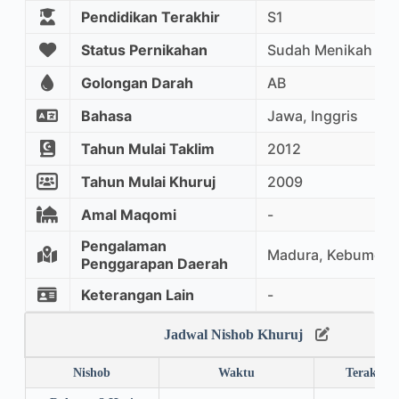
Pendidikan Terakhir
S1
Status Pernikahan
Sudah Menikah
Golongan Darah
AB
Bahasa
Jawa, Inggris
Tahun Mulai Taklim
2012
Tahun Mulai Khuruj
2009
Amal Maqomi
-
Pengalaman
Madura, Kebumen
Penggarapan Daerah
Keterangan Lain
-
Jadwal Nishob Khuruj
Nishob
Waktu
Terakhir