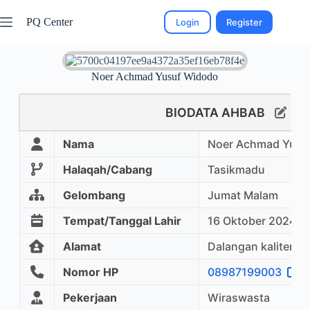
PQ Center
Login
Register
Noer Achmad Yusuf Widodo
BIODATA AHBAB
Nama
Noer Achmad Yusu
Halaqah/Cabang
Tasikmadu
Gelombang
Jumat Malam
Tempat/Tanggal Lahir
16 Oktober 2024
Alamat
Dalangan kalitenga
Nomor HP
08987199003
Pekerjaan
Wiraswasta