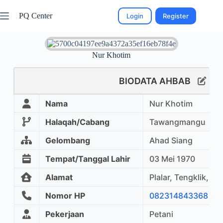
PQ Center
Login
Register
Nur Khotim
BIODATA AHBAB
Nama
Nur Khotim
Halaqah/Cabang
Tawangmangu
Gelombang
Ahad Siang
Tempat/Tanggal Lahir
03 Mei 1970
Alamat
Plalar, Tengklik, 
Nomor HP
082314843368
Pekerjaan
Petani