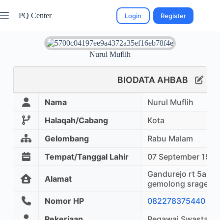
PQ Center
Login
Register
Nurul Muflih
BIODATA AHBAB
Nama
Nurul Muflih
Halaqah/Cabang
Kota
Gelombang
Rabu Malam
Tempat/Tanggal Lahir
07 September 1969
Gandurejo rt 5a rw
Alamat
gemolong sragen
Nomor HP
082278375440
Pekerjaan
Pegawai Swasta