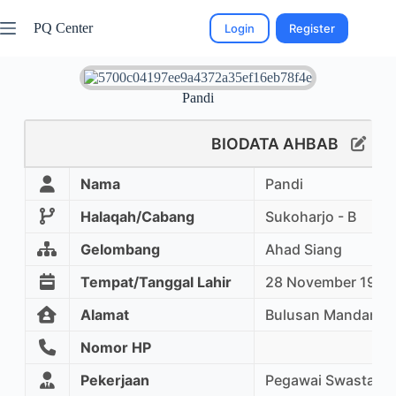
PQ Center
Login
Register
Pandi
BIODATA AHBAB
Nama
Pandi
Halaqah/Cabang
Sukoharjo - B
Gelombang
Ahad Siang
Tempat/Tanggal Lahir
28 November 1968
Alamat
Bulusan Mandan S
Nomor HP
Pekerjaan
Pegawai Swasta