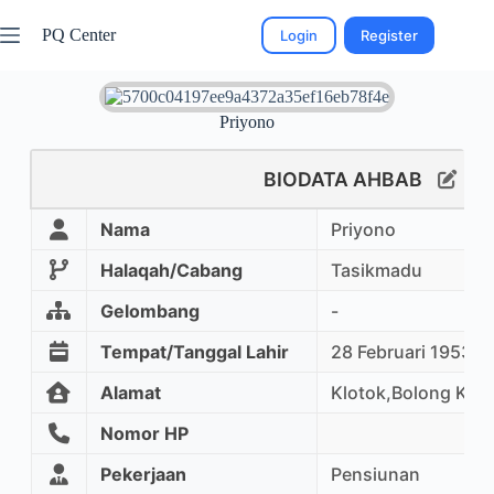
PQ Center
Login
Register
Priyono
BIODATA AHBAB
Nama
Priyono
Halaqah/Cabang
Tasikmadu
Gelombang
-
Tempat/Tanggal Lahir
28 Februari 1953
Alamat
Klotok,Bolong Kar
Nomor HP
Pekerjaan
Pensiunan