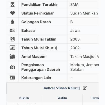
Pendidikan Terakhir
SMA
Status Pernikahan
Sudah Menikah
Golongan Darah
B
Bahasa
Jawa
Tahun Mulai Taklim
2005
Tahun Mulai Khuruj
2002
Amal Maqomi
Taklim Masjid, Mu
Pengalaman
Madura, Jember, K
Penggarapan Daerah
Selatan
Keterangan Lain
-
Jadwal Nishob Khuruj
Nishob
Waktu
Terakhir