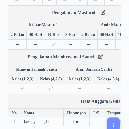
Pengalaman Masturoh
Keluar Masturoh
Amir Masturoh
2 Bulan
40 Hari
10 Hari
3 Hari
2 Bulan
40 Hari
10 Ha
➖
➖
✅
➖
➖
➖
➖
Pengalaman Membersamai Santri
Muawin Jamaah Santri
Amir Jamaah Santri
Kelas (1,2,3)
Kelas (4,5,6)
Kelas (1,2,3)
Kelas (4,5,6)
✅
✅
➖
➖
Data Anggota Keluarga
No
Nama
Hubungan
L/P
Tempat/Tgl.
1
Iswahyuningsih
Istri
P
Solo, 10/10/