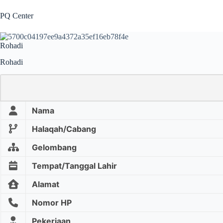
Skip
to
PQ Center
content
Rohadi
Rohadi
Nama
Halaqah/Cabang
Gelombang
Tempat/Tanggal Lahir
Alamat
Nomor HP
Pekerjaan