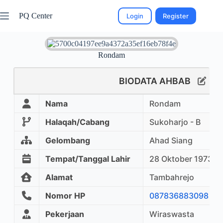
PQ Center
Login
Register
Rondam
BIODATA AHBAB
Nama
Rondam
Halaqah/Cabang
Sukoharjo - B
Gelombang
Ahad Siang
Tempat/Tanggal Lahir
28 Oktober 1973
Alamat
Tambahrejo
Nomor HP
087836883098
Pekerjaan
Wiraswasta