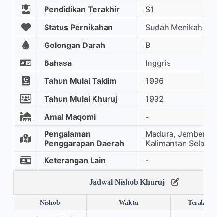
Pendidikan Terakhir
S1
Status Pernikahan
Sudah Menikah
Golongan Darah
B
Bahasa
Inggris
Tahun Mulai Taklim
1996
Tahun Mulai Khuruj
1992
Amal Maqomi
-
Pengalaman
Madura, Jember, K
Penggarapan Daerah
Kalimantan Selatan
Keterangan Lain
-
Jadwal Nishob Khuruj
Nishob
Waktu
Terakhir