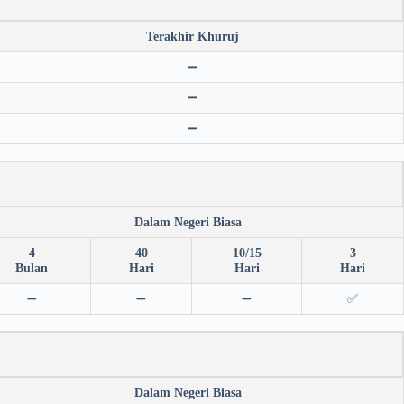
Terakhir Khuruj
➖
➖
➖
Dalam Negeri Biasa
4
40
10/15
3
Bulan
Hari
Hari
Hari
➖
➖
➖
✅
Dalam Negeri Biasa