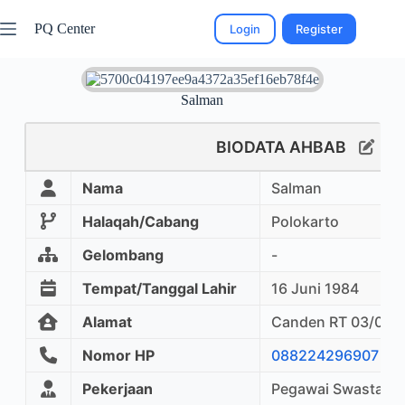
PQ Center
Login
Register
Salman
BIODATA AHBAB
Nama
Salman
Halaqah/Cabang
Polokarto
Gelombang
-
Tempat/Tanggal Lahir
16 Juni 1984
Alamat
Canden RT 03/01 R
Nomor HP
088224296907
Pekerjaan
Pegawai Swasta