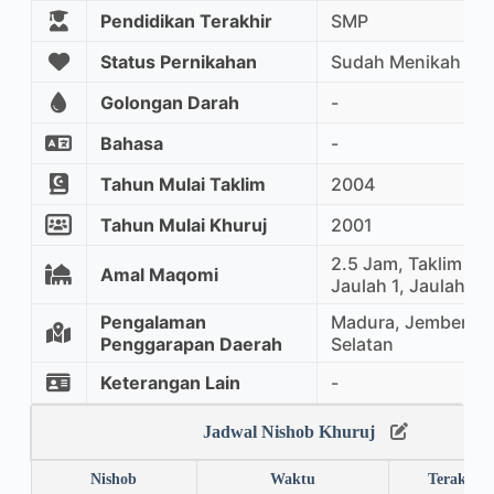
Pendidikan Terakhir
SMP
Status Pernikahan
Sudah Menikah
Golongan Darah
-
Bahasa
-
Tahun Mulai Taklim
2004
Tahun Mulai Khuruj
2001
2.5 Jam, Taklim Ma
Amal Maqomi
Jaulah 1, Jaulah 2
Pengalaman
Madura, Jember, M
Penggarapan Daerah
Selatan
Keterangan Lain
-
Jadwal Nishob Khuruj
Nishob
Waktu
Terakhir