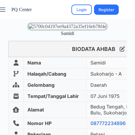
PQ Center
Login
Register
Samidi
BIODATA AHBAB
Nama
Samidi
Halaqah/Cabang
Sukoharjo - A
Gelombang
Daerah
Tempat/Tanggal Lahir
07 Juni 1975
Bedug Tengah, Rt.
Alamat
Bulu, Sukoharjo
Nomor HP
087772234896
Pekerjaan
Petani