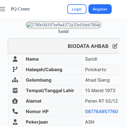
PQ Center
Login
Register
Saridi
BIODATA AHBAB
Nama
Saridi
Halaqah/Cabang
Polokarto
Gelombang
Ahad Siang
Tempat/Tanggal Lahir
15 Maret 1973
Alamat
Peren RT 02/12 Ge
Nomor HP
087764957760
Pekerjaan
ASN