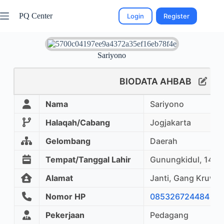
PQ Center
Login
Register
Sariyono
BIODATA AHBAB
Nama
Sariyono
Halaqah/Cabang
Jogjakarta
Gelombang
Daerah
Tempat/Tanggal Lahir
Gunungkidul, 14 Fe
Alamat
Janti, Gang Kruwin
Nomor HP
085326724484
Pekerjaan
Pedagang