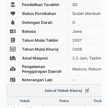
Pendidikan Terakhir
SD
Status Pernikahan
Sudah Menikah
Golongan Darah
O
Bahasa
Jawa
Tahun Mulai Taklim
2007
Tahun Mulai Khuruj
2008
Amal Maqomi
2.5 Jam, Taklim Ma
Pengalaman
Madura, Kebumen
Penggarapan Daerah
Keterangan Lain
-
Jadwal Nishob Khuruj
Nishob
Waktu
Terakhir