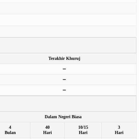
Terakhir Khuruj
➖
➖
➖
Dalam Negeri Biasa
4
40
10/15
3
Bulan
Hari
Hari
Hari