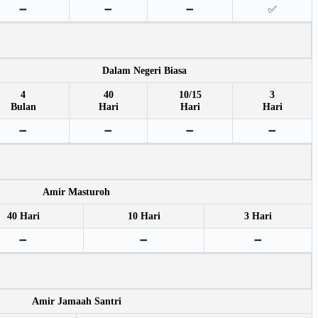
➖
➖
➖
✅
Dalam Negeri Biasa
4
40
10/15
3
Bulan
Hari
Hari
Hari
➖
➖
➖
➖
Amir Masturoh
40 Hari
10 Hari
3 Hari
➖
➖
➖
Amir Jamaah Santri