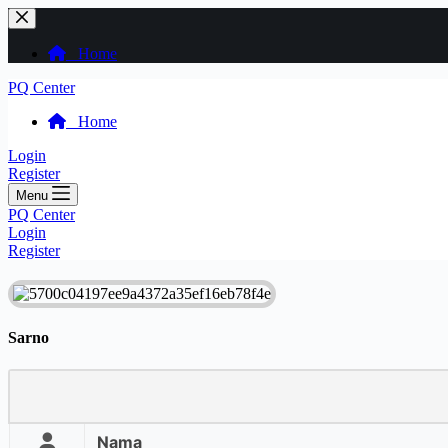
Skip
to
content
Home
PQ Center
Home
Login
Register
Menu
PQ Center
Login
Register
Sarno
Nama