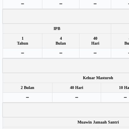
➖
➖
➖
IPB
1
4
40
Tahun
Bulan
Hari
Bu
➖
➖
➖
Keluar Masturoh
2 Bulan
40 Hari
10 Ha
➖
➖
➖
Muawin Jamaah Santri