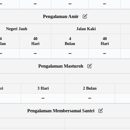
➖
➖
➖
➖
Pengalaman Amir
Negeri Jauh
Jalan Kaki
4
40
4
40
lan
Hari
Bulan
Hari
➖
➖
➖
➖
Pengalaman Masturoh
ri
3 Hari
2 Bulan
➖
➖
Pengalaman Membersamai Santri