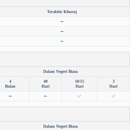
Terakhir Khuruj
➖
➖
➖
Dalam Negeri Biasa
4
40
10/15
3
Bulan
Hari
Hari
Hari
➖
➖
✅
✅
Dalam Negeri Biasa