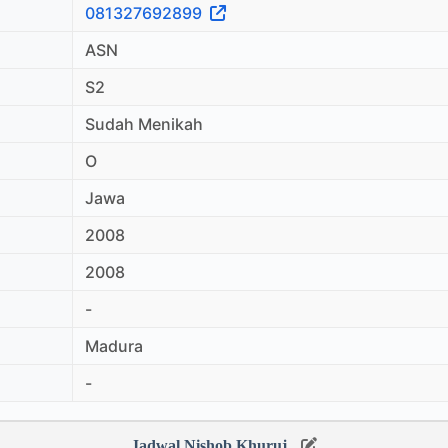
081327692899
ASN
S2
Sudah Menikah
O
Jawa
2008
2008
-
Madura
-
Jadwal Nishob Khuruj