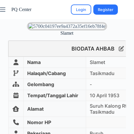
PQ Center
Login
Register
Slamet
BIODATA AHBAB
Nama
Slamet
Halaqah/Cabang
Tasikmadu
Gelombang
-
Tempat/Tanggal Lahir
10 April 1953
Suruh Kalong Rt02
Alamat
Tasikmadu
Nomor HP
Pekerjaan
Buruh