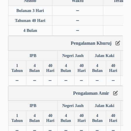
Nishob
Waktu
Terakhir
Bulanan 3 Hari
➖
➖
Tahunan 40 Hari
➖
➖
4 Bulan
➖
➖
Pengalaman Khuruj
IPB
Negeri Jauh
Jalan Kaki
1
4
40
4
40
4
40
4
Tahun
Bulan
Hari
Bulan
Hari
Bulan
Hari
Bul
➖
➖
➖
➖
➖
➖
➖
➖
Pengalaman Amir
IPB
Negeri Jauh
Jalan Kaki
1
4
40
4
40
4
40
4
Tahun
Bulan
Hari
Bulan
Hari
Bulan
Hari
Bul
➖
➖
➖
➖
➖
➖
➖
➖