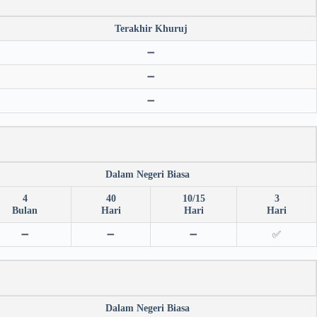
Terakhir Khuruj
➖
➖
➖
Dalam Negeri Biasa
4
40
10/15
3
Bulan
Hari
Hari
Hari
➖
➖
➖
✅
Dalam Negeri Biasa