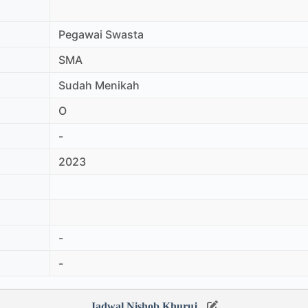
Pegawai Swasta
SMA
Sudah Menikah
O
-
2023
-
-
Jadwal Nishob Khuruj