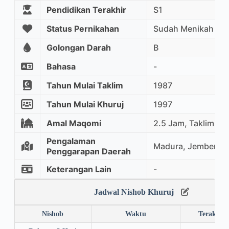
Pendidikan Terakhir
S1
Status Pernikahan
Sudah Menikah
Golongan Darah
B
Bahasa
-
Tahun Mulai Taklim
1987
Tahun Mulai Khuruj
1997
Amal Maqomi
2.5 Jam, Taklim M
Pengalaman
Madura, Jember, 
Penggarapan Daerah
Keterangan Lain
-
Jadwal Nishob Khuruj
Nishob
Waktu
Terakhir