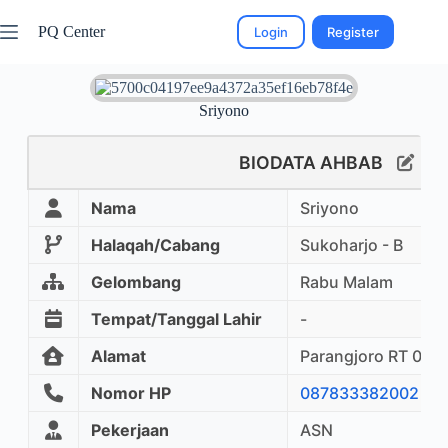
PQ Center
Login
Register
Sriyono
BIODATA AHBAB
Nama
Sriyono
Halaqah/Cabang
Sukoharjo - B
Gelombang
Rabu Malam
Tempat/Tanggal Lahir
-
Alamat
Parangjoro RT 02/0
Nomor HP
087833382002
Pekerjaan
ASN