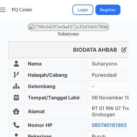
PQ Center
Login
Register
Suharyono
BIODATA AHBAB
Nama
Suharyono
Halaqah/Cabang
Purwodadi
Gelombang
-
Tempat/Tanggal Lahir
06 November 1984
RT 01 RW 07 Trepo
Alamat
Grobogan
Nomor HP
085740161993
Pekerjaan
Buruh