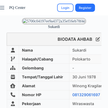
PQ Center
Login
Register
Sukardi
BIODATA AHBAB
Nama
Sukardi
Halaqah/Cabang
Polokarto
Gelombang
-
Tempat/Tanggal Lahir
30 Juni 1978
Alamat
Winong Kragilan M
Nomor HP
081329061697
Pekerjaan
Wiraswasta