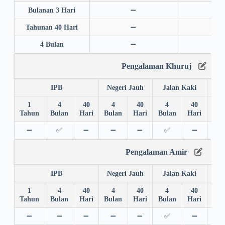
Bulanan 3 Hari
➖
➖
Tahunan 40 Hari
➖
➖
4 Bulan
➖
➖
Pengalaman Khuruj
IPB
Negeri Jauh
Jalan Kaki
1
4
40
4
40
4
40
4
Tahun
Bulan
Hari
Bulan
Hari
Bulan
Hari
Bul
➖
✅
➖
➖
➖
✅
➖
➖
Pengalaman Amir
IPB
Negeri Jauh
Jalan Kaki
1
4
40
4
40
4
40
4
Tahun
Bulan
Hari
Bulan
Hari
Bulan
Hari
Bul
➖
➖
➖
➖
➖
✅
➖
➖