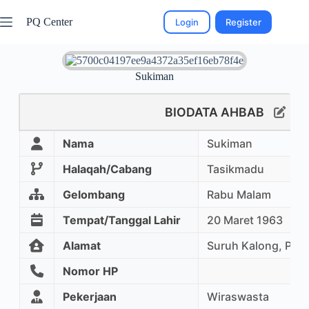
PQ Center
Login
Register
Sukiman
BIODATA AHBAB
Nama
Sukiman
Halaqah/Cabang
Tasikmadu
Gelombang
Rabu Malam
Tempat/Tanggal Lahir
20 Maret 1963
Alamat
Suruh Kalong, Pan
Nomor HP
Pekerjaan
Wiraswasta