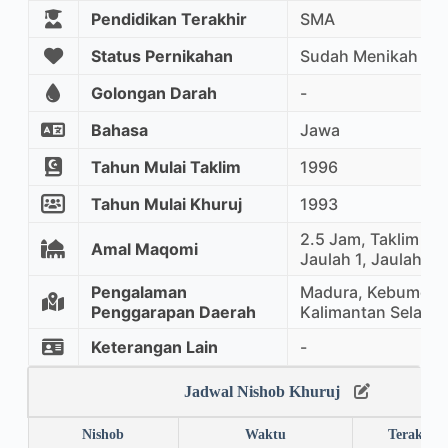
Pendidikan Terakhir
SMA
Status Pernikahan
Sudah Menikah
Golongan Darah
-
Bahasa
Jawa
Tahun Mulai Taklim
1996
Tahun Mulai Khuruj
1993
2.5 Jam, Taklim Ma
Amal Maqomi
Jaulah 1, Jaulah 2
Pengalaman
Madura, Kebumen,
Penggarapan Daerah
Kalimantan Selatan
Keterangan Lain
-
Jadwal Nishob Khuruj
Nishob
Waktu
Terakhir