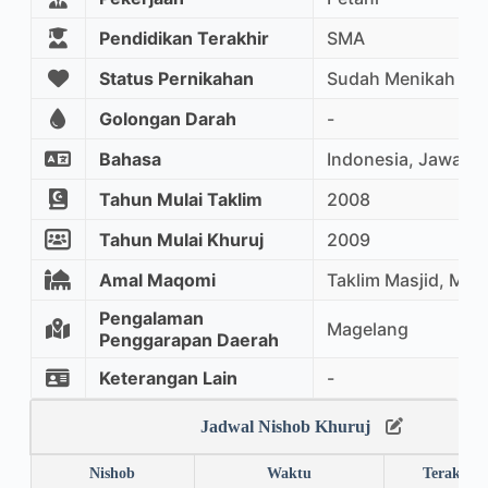
Pendidikan Terakhir
SMA
Status Pernikahan
Sudah Menikah
Golongan Darah
-
Bahasa
Indonesia, Jawa
Tahun Mulai Taklim
2008
Tahun Mulai Khuruj
2009
Amal Maqomi
Taklim Masjid, Mu
Pengalaman
Magelang
Penggarapan Daerah
Keterangan Lain
-
Jadwal Nishob Khuruj
Nishob
Waktu
Terakhir