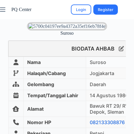
PQ Center
Login
Register
Suroso
BIODATA AHBAB
Nama
Suroso
Halaqah/Cabang
Jogjakarta
Gelombang
Daerah
Tempat/Tanggal Lahir
14 Agustus 1986
Bawuk RT 29/ RW 1
Alamat
Depok, Sleman
Nomor HP
082133308876
Pekerjaan
Petani