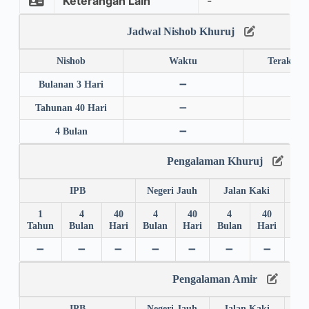
Keterangan Lain
-
Jadwal Nishob Khuruj
Nishob
Waktu
Terakhir
Bulanan 3 Hari
➖
➖
Tahunan 40 Hari
➖
➖
4 Bulan
➖
➖
Pengalaman Khuruj
IPB
Negeri Jauh
Jalan Kaki
1
4
40
4
40
4
40
4
Tahun
Bulan
Hari
Bulan
Hari
Bulan
Hari
Bul
➖
➖
➖
➖
➖
➖
➖
➖
Pengalaman Amir
IPB
Negeri Jauh
Jalan Kaki