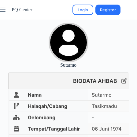
PQ Center
Login
Register
Sutarmo
BIODATA AHBAB
Nama
Sutarmo
Halaqah/Cabang
Tasikmadu
Gelombang
-
Tempat/Tanggal Lahir
06 Juni 1974