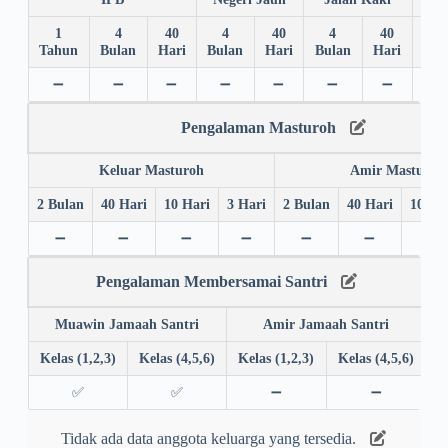
1
4
40
4
40
4
40
4
Tahun
Bulan
Hari
Bulan
Hari
Bulan
Hari
Bul
➖
➖
➖
➖
➖
➖
➖
➖
Pengalaman Masturoh
Keluar Masturoh
Amir Masturoh
2 Bulan
40 Hari
10 Hari
3 Hari
2 Bulan
40 Hari
10 Ha
➖
➖
➖
➖
➖
➖
➖
Pengalaman Membersamai Santri
Muawin Jamaah Santri
Amir Jamaah Santri
Kelas (1,2,3)
Kelas (4,5,6)
Kelas (1,2,3)
Kelas (4,5,6)
✅
✅
➖
➖
Tidak ada data anggota keluarga yang tersedia.