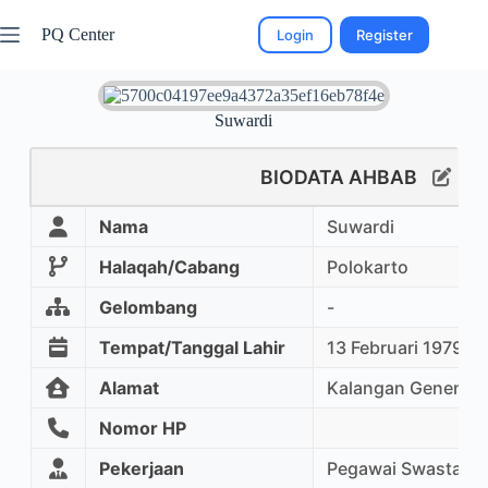
PQ Center
Login
Register
Suwardi
BIODATA AHBAB
Nama
Suwardi
Halaqah/Cabang
Polokarto
Gelombang
-
Tempat/Tanggal Lahir
13 Februari 1979
Alamat
Kalangan Genengsa
Nomor HP
Pekerjaan
Pegawai Swasta