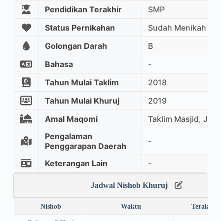
Pendidikan Terakhir
SMP
Status Pernikahan
Sudah Menikah
Golongan Darah
B
Bahasa
-
Tahun Mulai Taklim
2018
Tahun Mulai Khuruj
2019
Amal Maqomi
Taklim Masjid, Jaul
Pengalaman
-
Penggarapan Daerah
Keterangan Lain
-
Jadwal Nishob Khuruj
Nishob
Waktu
Terakhir