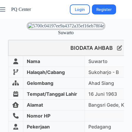
PQ Center
Login
Register
Suwarto
BIODATA AHBAB
Nama
Suwarto
Halaqah/Cabang
Sukoharjo - B
Gelombang
Ahad Siang
Tempat/Tanggal Lahir
16 Juni 1963
Alamat
Bangsri Gede, Kriw
Nomor HP
Pekerjaan
Pedagang