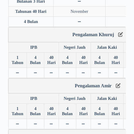
Bulanan 3 Hari
➖
➖
Tahunan 40 Hari
November
202
4 Bulan
➖
➖
Pengalaman Khuruj
IPB
Negeri Jauh
Jalan Kaki
1
4
40
4
40
4
40
4
Tahun
Bulan
Hari
Bulan
Hari
Bulan
Hari
Bul
➖
➖
➖
➖
➖
➖
➖
➖
Pengalaman Amir
IPB
Negeri Jauh
Jalan Kaki
1
4
40
4
40
4
40
4
Tahun
Bulan
Hari
Bulan
Hari
Bulan
Hari
Bul
➖
➖
➖
➖
➖
➖
➖
➖