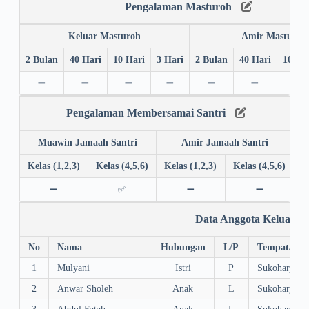
Pengalaman Masturoh
Keluar Masturoh
Amir Masturoh
2 Bulan
40 Hari
10 Hari
3 Hari
2 Bulan
40 Hari
10 Ha
➖
➖
➖
➖
➖
➖
➖
Pengalaman Membersamai Santri
Muawin Jamaah Santri
Amir Jamaah Santri
Kelas (1,2,3)
Kelas (4,5,6)
Kelas (1,2,3)
Kelas (4,5,6)
➖
✅
➖
➖
Data Anggota Keluarg
No
Nama
Hubungan
L/P
Tempat/Tgl.
1
Mulyani
Istri
P
Sukoharjo, 0
2
Anwar Sholeh
Anak
L
Sukoharjo, 1
3
Abdul Fatah
Anak
L
Sukoharjo, 1