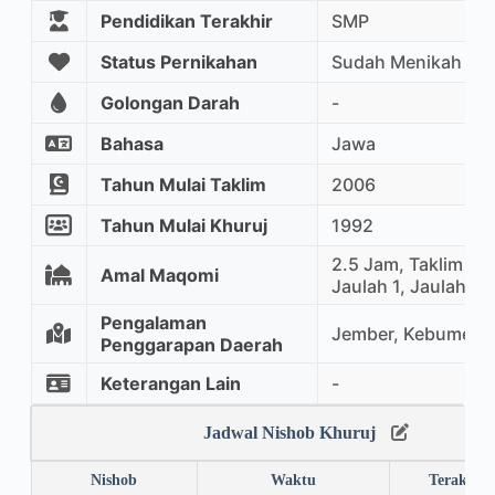
Pendidikan Terakhir
SMP
Status Pernikahan
Sudah Menikah
Golongan Darah
-
Bahasa
Jawa
Tahun Mulai Taklim
2006
Tahun Mulai Khuruj
1992
2.5 Jam, Taklim Ma
Amal Maqomi
Jaulah 1, Jaulah 2
Pengalaman
Jember, Kebumen, 
Penggarapan Daerah
Keterangan Lain
-
Jadwal Nishob Khuruj
Nishob
Waktu
Terakhir