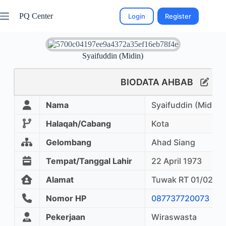
PQ Center
Login
Register
Syaifuddin (Midin)
BIODATA AHBAB
Nama
Syaifuddin (Midin)
Halaqah/Cabang
Kota
Gelombang
Ahad Siang
Tempat/Tanggal Lahir
22 April 1973
Alamat
Tuwak RT 01/02 Gon
Nomor HP
087737720073
Pekerjaan
Wiraswasta