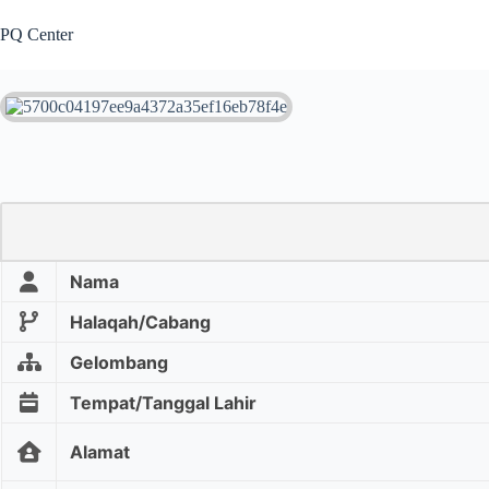
Skip
to
PQ Center
content
Nama
Halaqah/Cabang
Gelombang
Tempat/Tanggal Lahir
Alamat