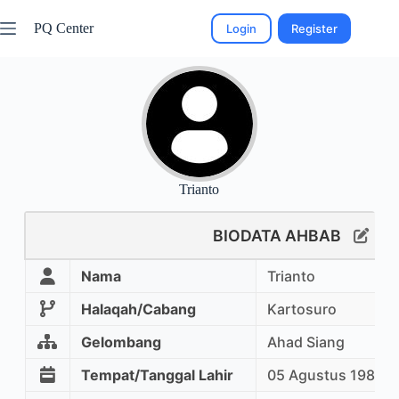
PQ Center
Login
Register
Trianto
BIODATA AHBAB
Nama
Trianto
Halaqah/Cabang
Kartosuro
Gelombang
Ahad Siang
Tempat/Tanggal Lahir
05 Agustus 1981