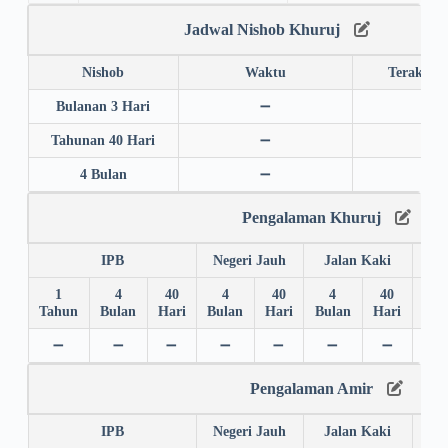
Jadwal Nishob Khuruj
Nishob
Waktu
Terakhir
Bulanan 3 Hari
➖
➖
Tahunan 40 Hari
➖
➖
4 Bulan
➖
➖
Pengalaman Khuruj
IPB
Negeri Jauh
Jalan Kaki
1
4
40
4
40
4
40
4
Tahun
Bulan
Hari
Bulan
Hari
Bulan
Hari
Bul
➖
➖
➖
➖
➖
➖
➖
✅
Pengalaman Amir
IPB
Negeri Jauh
Jalan Kaki