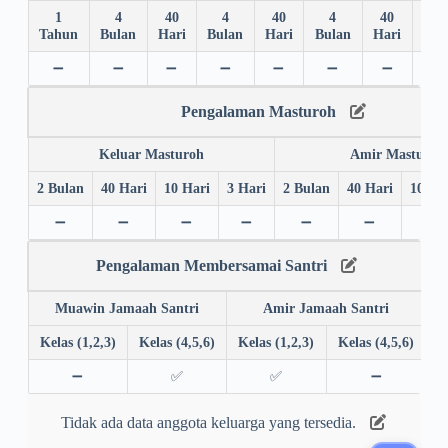
1
4
40
4
40
4
40
4
Tahun
Bulan
Hari
Bulan
Hari
Bulan
Hari
Bul
➖
➖
➖
➖
➖
➖
➖
➖
Pengalaman Masturoh
Keluar Masturoh
Amir Masturoh
2 Bulan
40 Hari
10 Hari
3 Hari
2 Bulan
40 Hari
10 Ha
➖
➖
➖
➖
➖
➖
➖
Pengalaman Membersamai Santri
Muawin Jamaah Santri
Amir Jamaah Santri
Kelas (1,2,3)
Kelas (4,5,6)
Kelas (1,2,3)
Kelas (4,5,6)
➖
✅
✅
➖
Tidak ada data anggota keluarga yang tersedia.