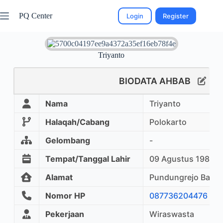
PQ Center
Login
Register
Triyanto
BIODATA AHBAB
Nama
Triyanto
Halaqah/Cabang
Polokarto
Gelombang
-
Tempat/Tanggal Lahir
09 Agustus 1980
Alamat
Pundungrejo Bakal
Nomor HP
087736204476
Pekerjaan
Wiraswasta