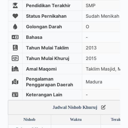
Pendidikan Terakhir
SMP
Status Pernikahan
Sudah Menikah
Golongan Darah
O
Bahasa
-
Tahun Mulai Taklim
2013
Tahun Mulai Khuruj
2015
Amal Maqomi
Taklim Masjid, Mu
Pengalaman
Madura
Penggarapan Daerah
Keterangan Lain
-
Jadwal Nishob Khuruj
Nishob
Waktu
Terakhir