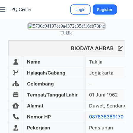
PQ Center
Login
Register
Tukija
BIODATA AHBAB
Nama
Tukija
Halaqah/Cabang
Jogjakarta
Gelombang
-
Tempat/Tanggal Lahir
01 Juni 1962
Alamat
Duwet, Sendangadi,
Nomor HP
087838389170
Pekerjaan
Pensiunan