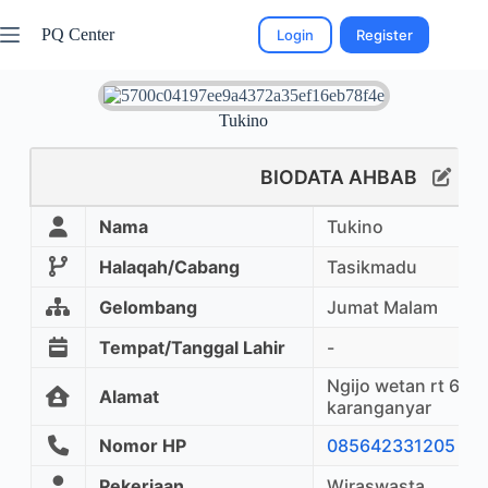
PQ Center
Login
Register
Tukino
BIODATA AHBAB
Nama
Tukino
Halaqah/Cabang
Tasikmadu
Gelombang
Jumat Malam
Tempat/Tanggal Lahir
-
Ngijo wetan rt 6 rw
Alamat
karanganyar
Nomor HP
085642331205
Pekerjaan
Wiraswasta