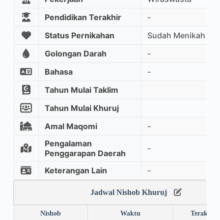
Pendidikan Terakhir
-
Status Pernikahan
Sudah Menikah
Golongan Darah
-
Bahasa
-
Tahun Mulai Taklim
Tahun Mulai Khuruj
Amal Maqomi
-
Pengalaman
-
Penggarapan Daerah
Keterangan Lain
-
Jadwal Nishob Khuruj
Nishob
Waktu
Terakhir