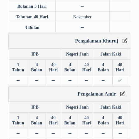
Bulanan 3 Hari
➖
➖
Tahunan 40 Hari
November
202
4 Bulan
➖
➖
Pengalaman Khuruj
IPB
Negeri Jauh
Jalan Kaki
1
4
40
4
40
4
40
4
Tahun
Bulan
Hari
Bulan
Hari
Bulan
Hari
Bul
➖
➖
➖
➖
➖
➖
✅
✅
Pengalaman Amir
IPB
Negeri Jauh
Jalan Kaki
1
4
40
4
40
4
40
4
Tahun
Bulan
Hari
Bulan
Hari
Bulan
Hari
Bul
➖
➖
➖
➖
➖
➖
➖
➖