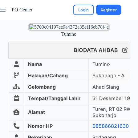
PQ Center
Login
Register
Tumino
BIODATA AHBAB
Nama
Tumino
Halaqah/Cabang
Sukoharjo - A
Gelombang
Ahad Siang
Tempat/Tanggal Lahir
31 Desember 1972
Turen, RT 02 RW 04
Alamat
Sukoharjo
Nomor HP
085866821630
Pekerjaan
Pedagang