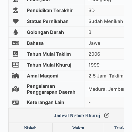
Pendidikan Terakhir
SD
Status Pernikahan
Sudah Menikah
Golongan Darah
B
Bahasa
Jawa
Tahun Mulai Taklim
2006
Tahun Mulai Khuruj
1999
Amal Maqomi
2.5 Jam, Taklim Ma
Pengalaman
Madura, Jember, 
Penggarapan Daerah
Keterangan Lain
-
Jadwal Nishob Khuruj
Nishob
Waktu
Terakhir