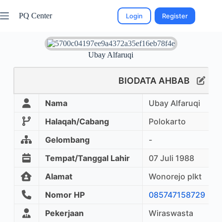
PQ Center
Login
Register
Ubay Alfaruqi
BIODATA AHBAB
Nama
Ubay Alfaruqi
Halaqah/Cabang
Polokarto
Gelombang
-
Tempat/Tanggal Lahir
07 Juli 1988
Alamat
Wonorejo plkt
Nomor HP
085747158729
Pekerjaan
Wiraswasta