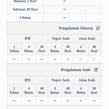
Bulanan 3 Hari
➖
➖
Tahunan 40 Hari
➖
➖
4 Bulan
➖
➖
Pengalaman Khuruj
IPB
Negeri Jauh
Jalan Kaki
1
4
40
4
40
4
40
4
Tahun
Bulan
Hari
Bulan
Hari
Bulan
Hari
Bul
➖
➖
➖
➖
➖
✅
✅
✅
Pengalaman Amir
IPB
Negeri Jauh
Jalan Kaki
1
4
40
4
40
4
40
4
Tahun
Bulan
Hari
Bulan
Hari
Bulan
Hari
Bul
➖
➖
➖
➖
➖
➖
➖
➖