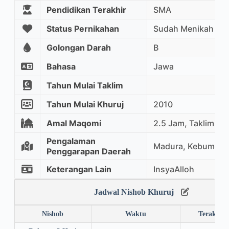
Pendidikan Terakhir
SMA
Status Pernikahan
Sudah Menikah
Golongan Darah
B
Bahasa
Jawa
Tahun Mulai Taklim
Tahun Mulai Khuruj
2010
Amal Maqomi
2.5 Jam, Taklim M
Pengalaman
Madura, Kebumen,
Penggarapan Daerah
Keterangan Lain
InsyaAlloh
Jadwal Nishob Khuruj
Nishob
Waktu
Terakhir