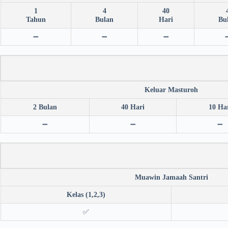
1
4
40
Tahun
Bulan
Hari
Bu
➖
➖
➖
Keluar Masturoh
2 Bulan
40 Hari
10 Ha
➖
➖
➖
Muawin Jamaah Santri
Kelas (1,2,3)
✅