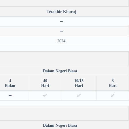
Terakhir Khuruj
➖
➖
2024
Dalam Negeri Biasa
4
40
10/15
3
Bulan
Hari
Hari
Hari
➖
✅
✅
✅
Dalam Negeri Biasa