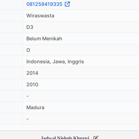
081259419335
Wiraswasta
D3
Belum Menikah
O
Indonesia, Jawa, Inggris
2014
2010
-
Madura
-
Jadwal Nishob Khuruj