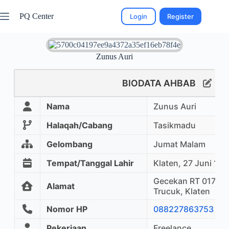
PQ Center
Login
Register
Zunus Auri
BIODATA AHBAB
Nama
Zunus Auri
Halaqah/Cabang
Tasikmadu
Gelombang
Jumat Malam
Tempat/Tanggal Lahir
Klaten, 27 Juni 19
Gecekan RT 017/ R
Alamat
Trucuk, Klaten
Nomor HP
088227863753
Pekerjaan
Freelance