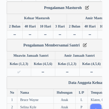
Pengalaman Masturoh
Keluar Masturoh
Amir Masturoh
2 Bulan
40 Hari
10 Hari
3 Hari
2 Bulan
40 Hari
10 Ha
➖
➖
➖
➖
➖
➖
➖
Pengalaman Membersamai Santri
Muawin Jamaah Santri
Amir Jamaah Santri
Kelas (1,2,3)
Kelas (4,5,6)
Kelas (1,2,3)
Kelas (4,5,6)
✅
➖
➖
➖
Data Anggota Keluarga
No
Nama
Hubungan
L/P
Tempat/Tgl.
1
Bruce Wayne
Anak
L
Klaten, 01/0
2
Selina Kyle
Anak
P
Gotham, 27/