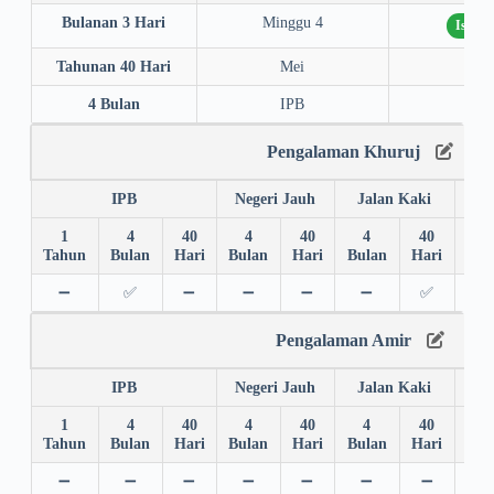
Bulanan 3 Hari
Minggu 4
Istiq
Tahunan 40 Hari
Mei
202
4 Bulan
IPB
202
Pengalaman Khuruj
IPB
Negeri Jauh
Jalan Kaki
1
4
40
4
40
4
40
4
Tahun
Bulan
Hari
Bulan
Hari
Bulan
Hari
Bul
➖
✅
➖
➖
➖
➖
✅
➖
Pengalaman Amir
IPB
Negeri Jauh
Jalan Kaki
1
4
40
4
40
4
40
4
Tahun
Bulan
Hari
Bulan
Hari
Bulan
Hari
Bul
➖
➖
➖
➖
➖
➖
➖
➖