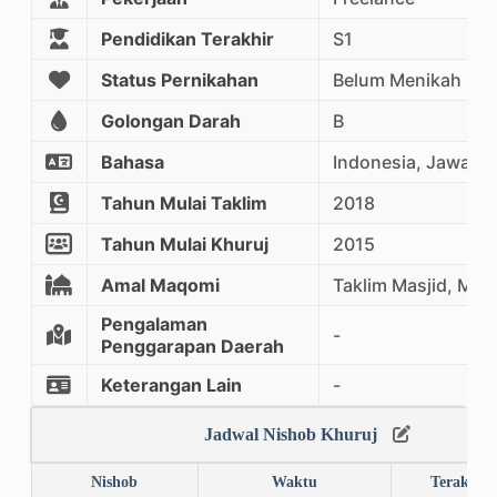
Pendidikan Terakhir
S1
Status Pernikahan
Belum Menikah
Golongan Darah
B
Bahasa
Indonesia, Jawa, In
Tahun Mulai Taklim
2018
Tahun Mulai Khuruj
2015
Amal Maqomi
Taklim Masjid, Mu
Pengalaman
-
Penggarapan Daerah
Keterangan Lain
-
Jadwal Nishob Khuruj
Nishob
Waktu
Terakhir