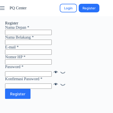
PQ Center
Login
Register
Register
Nama Depan
*
Nama Belakang
*
E-mail
*
Nomor HP
*
Password
*
Konfirmasi Password
*
Register