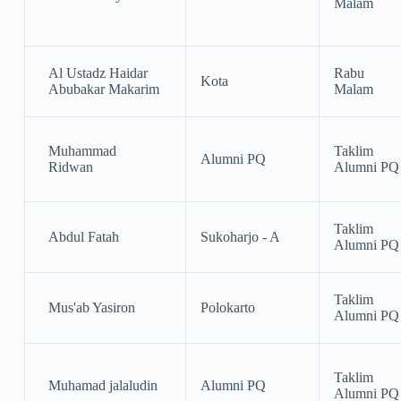
Malam
Al Ustadz Haidar
Rabu
Kota
Abubakar Makarim
Malam
Muhammad
Taklim
Alumni PQ
Ridwan
Alumni PQ
Taklim
Abdul Fatah
Sukoharjo - A
Alumni PQ
Taklim
Mus'ab Yasiron
Polokarto
Alumni PQ
Taklim
Muhamad jalaludin
Alumni PQ
Alumni PQ