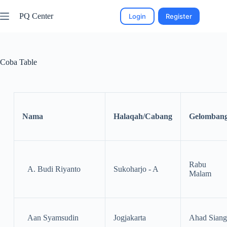
PQ Center
Login
Register
Coba Table
Nama
Halaqah/Cabang
Gelomban
Rabu
A. Budi Riyanto
Sukoharjo - A
Malam
Aan Syamsudin
Jogjakarta
Ahad Siang